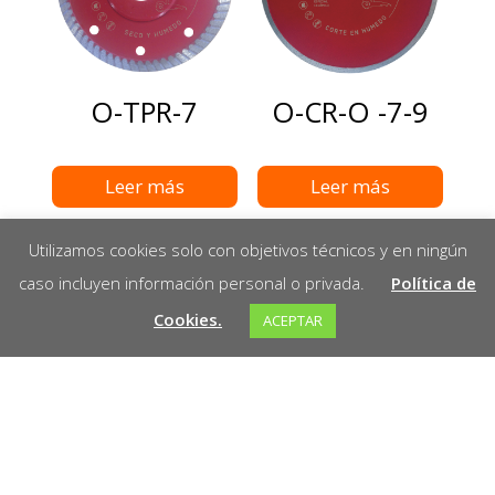
O-TPR-7
O-CR-O -7-9
Leer más
Leer más
Utilizamos cookies solo con objetivos técnicos y en ningún
caso incluyen información personal o privada.
Política de
Cookies.
ACEPTAR