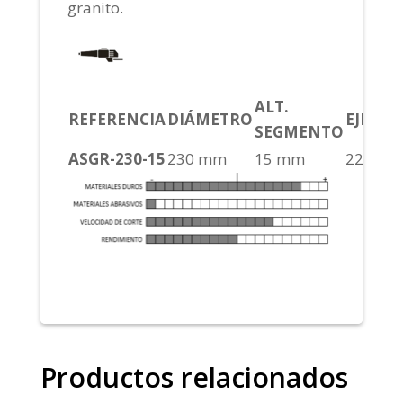
granito.
ALT.
REFERENCIA
DIÁMETRO
EJE
CO
SEGMENTO
ASGR-230-15
230 mm
15 mm
22,2
S
Productos relacionados