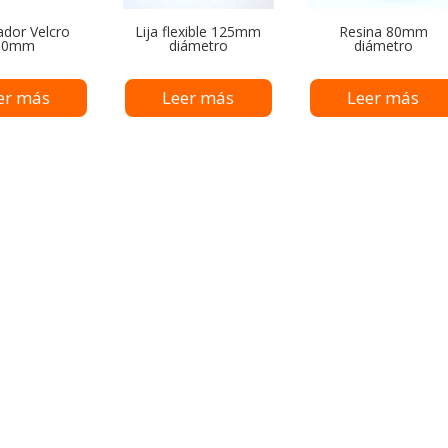
dor Velcro
Lija flexible 125mm
Resina 80mm
80mm
diámetro
diámetro
er más
Leer más
Leer más