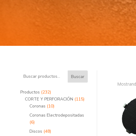
Buscar
Mostrand
232
Productos
232
productos
115
CORTE Y PERFORACIÓN
115
10
productos
Coronas
10
productos
Coronas Electrodepositadas
6
6
productos
48
Discos
48