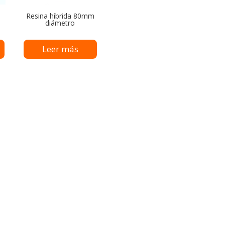
Resina híbrida 80mm
diámetro
Leer más