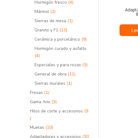
productos
4
Hormigón fresco
4
productos
Adapta
2
Mármol
2
productos
1
Sierras de mesa
1
producto
Le
13
Granito y F1
13
productos
9
Cerámica y porcelánico
9
productos
Hormigón curado y asfalto
4
4
productos
3
Especiales y para rozas
3
productos
11
General de obra
11
productos
1
Sierras murales
1
producto
1
Fresas
1
producto
3
Gama Arix
3
productos
Hilos de corte y accesorios
9
9
productos
10
Muelas
10
productos
Adaptadores y accesorios
30