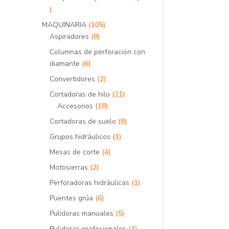
30
productos
105
MAQUINARIA
105
8
productos
Aspiradores
8
productos
Columnas de perforación con
6
diamante
6
productos
2
Convertidores
2
productos
21
Cortadoras de hilo
21
18
productos
Accesorios
18
productos
8
Cortadoras de suelo
8
productos
1
Grupos hidráulicos
1
producto
4
Mesas de corte
4
productos
2
Motosierras
2
productos
1
Perforadoras hidráulicas
1
producto
6
Puentes grúa
6
productos
5
Pulidoras manuales
5
productos
4
Pulidoras profesionales
4