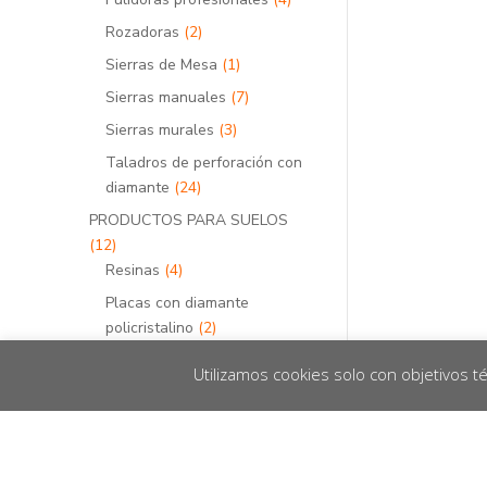
productos
2
Rozadoras
2
productos
1
Sierras de Mesa
1
producto
7
Sierras manuales
7
productos
3
Sierras murales
3
productos
Taladros de perforación con
24
diamante
24
productos
PRODUCTOS PARA SUELOS
12
12
productos
4
Resinas
4
productos
Placas con diamante
2
policristalino
2
productos
6
Placas de pulido
6
Utilizamos cookies solo con objetivos t
productos