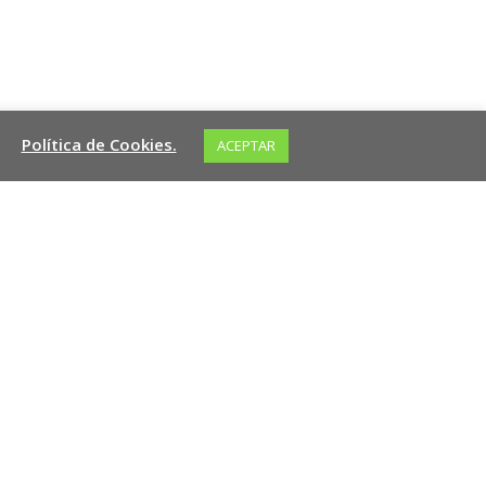
Política de Cookies.
ACEPTAR
Redes Sociales
LinkedIn
Información Corporativa
Sobre Nosotros