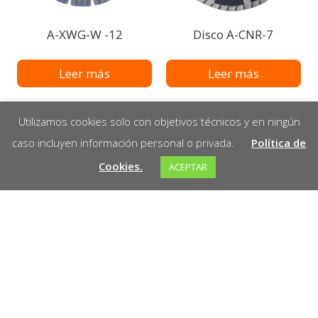
A-XWG-W -12
Disco A-CNR-7
Leer más
Leer más
Utilizamos cookies solo con objetivos técnicos y en ningún
caso incluyen información personal o privada.
Política de
Cookies.
ACEPTAR
Disco A-BSL-7
Leer más