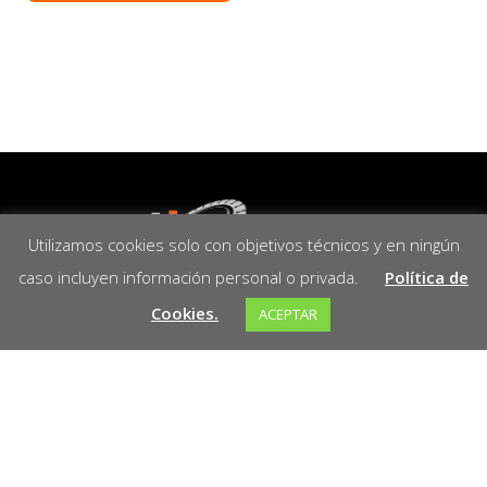
Utilizamos cookies solo con objetivos técnicos y en ningún
caso incluyen información personal o privada.
Política de
Cookies.
ACEPTAR
¡Bienvenido a Marathon! Somos tu socio
confiable en la venta de herramientas de alta
calidad para todos tus proyectos. En Marathon
encontrarás una amplia variedad de
herramientas diseñadas para ofrecerte
precisión, durabilidad y rendimiento.