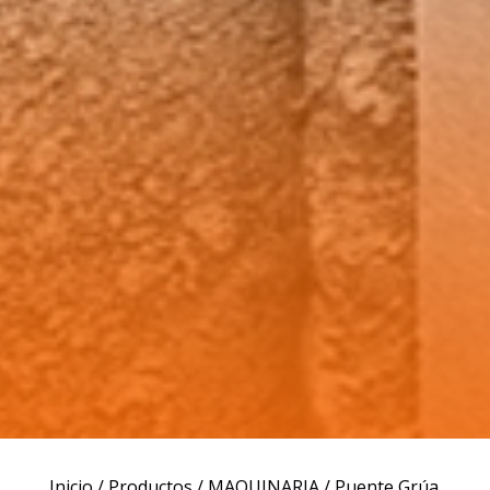
Inicio
/
Productos
/
MAQUINARIA
/ Puente Grúa