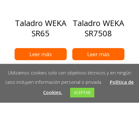
Taladro WEKA
Taladro WEKA
SR65
SR7508
Leer más
Leer más
Utilizamos cookies solo con objetivos técnicos y en ningún
caso incluyen información personal o privada.
Política de
Cookies.
ACEPTAR
Taladro WEKA
Taladro WEKA