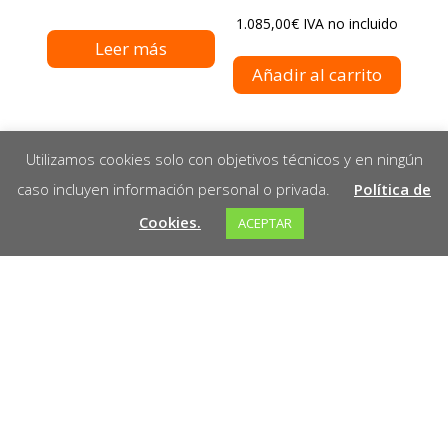
1.085,00
€
IVA no incluido
Leer más
Añadir al carrito
Utilizamos cookies solo con objetivos técnicos y en ningún
caso incluyen información personal o privada.
Política de
Cookies.
ACEPTAR
¡Bienvenido a Marathon! Somos tu socio
confiable en la venta de herramientas de alta
calidad para todos tus proyectos. En Marathon