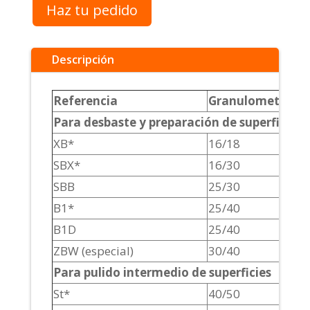
Haz tu pedido
Descripción
Referencia
Granulometría
Para desbaste y preparación de superficies
XB*
16/18
SBX*
16/30
SBB
25/30
B1*
25/40
B1D
25/40
ZBW (especial)
30/40
Para pulido intermedio de superficies
St*
40/50