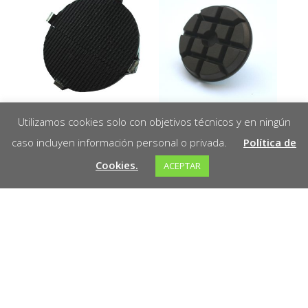
Adaptador
Resina 80mm
Utilizamos cookies solo con objetivos técnicos y en ningún
Velcro 80mm
diámetro
caso incluyen información personal o privada.
Política de
Cookies.
ACEPTAR
Leer más
Leer más