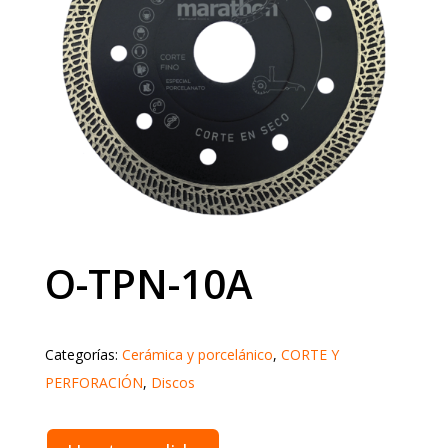
O-TPN-10A
Categorías:
Cerámica y porcelánico
,
CORTE Y
PERFORACIÓN
,
Discos