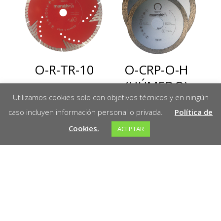
O-R-TR-10
O-CRP-O-H
(HÚMEDO)
Utilizamos cookies solo con objetivos técnicos y en ningún
-10 / O-CRP-O
Leer más
caso incluyen información personal o privada.
Política de
(SECO) -8
Cookies.
ACEPTAR
Leer más