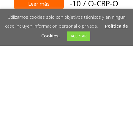
-10 / O-CRP-O
Leer más
(SECO) -8
Utilizamos cookies solo con objetivos técnicos y en ningún
caso incluyen información personal o privada.
Política de
Leer más
Cookies.
ACEPTAR
¡Bienvenido a Marathon! Somos tu socio
confiable en la venta de herramientas de alta