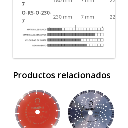
180 mm
7 mm
22,2
S
7
O-RS-O-230-
230 mm
7 mm
22,2
S
7
Productos relacionados