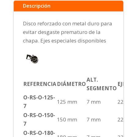
Descripción
Disco reforzado con metal duro para
evitar desgaste prematuro de la
chapa. Ejes especiales disponibles
ALT.
REFERENCIA
DIÁMETRO
EJE
CO
SEGMENTO
O-RS-O-125-
125 mm
7 mm
22,2
S
7
O-RS-O-150-
150 mm
7 mm
22,2
S
7
O-RS-O-180-