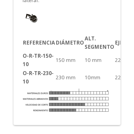
lateral.
ALT.
REFERENCIA
DIÁMETRO
EJE
CO
SEGMENTO
O-R-TR-150-
150 mm
10 mm
22,2
S
10
O-R-TR-230-
230 mm
10mm
22,2
S
10