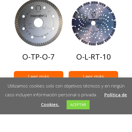
O-TP-O-7
O-L-RT-10
Leer más
Leer más
Utilizamos cookies solo con objetivos técnicos y en ningún
caso incluyen información personal o privada.
Política de
Cookies.
ACEPTAR