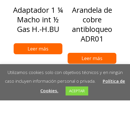
Adaptador 1 ¼
Arandela de
Macho int ½
cobre
Gas H.-H.BU
antibloqueo
ADR01
Leer más
Leer más
Utilizamos cookies solo con objetivos técnicos y en ningún
caso incluyen información personal o privada.
Política de
Cookies.
ACEPTAR