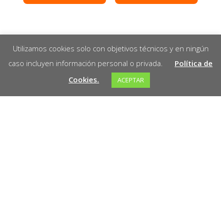
Utilizamos cookies solo con objetivos técnicos y en ningún
caso incluyen información personal o privada.
Política de
Cookies.
ACEPTAR
¡Bienvenido a Marathon! Somos tu socio
confiable en la venta de herramientas de alta
calidad para todos tus proyectos. En Marathon
encontrarás una amplia variedad de
herramientas diseñadas para ofrecerte
precisión, durabilidad y rendimiento.